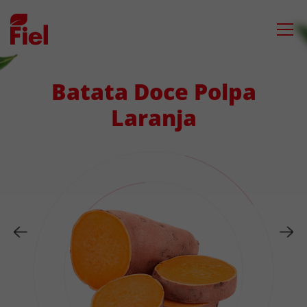
Saltar
para
o
conteúdo
Batata Doce Polpa
Laranja