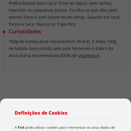
Prefira batata doce rija e firme ao toque, sem rachas,
manchas ou pequenas pintas. Escolha as que têm pelo
menos 10cm e sem serem muito tortas. Guarde em local
fresco e seco. Nunca no frigorífico.
Curiosidades
100g de batata doce representam 76 kcal. E estas 100g
de batata doce cozida sem pele fornecem o dobro da
dose diária recomendada (DDR) de
vitamina A
.
Definições de Cookies
Sazonalidade
A
Fiel
pode utilizar cookies para memorizar os seus dados de