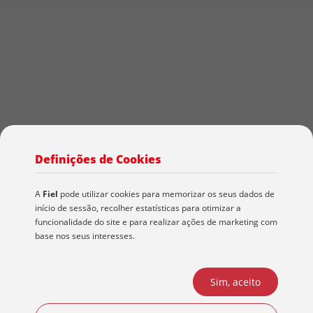
Definições de Cookies
A
Fiel
pode utilizar cookies para memorizar os seus dados de
início de sessão, recolher estatísticas para otimizar a
Sustentabilidade
funcionalidade do site e para realizar ações de marketing com
base nos seus interesses.
A Fiel deseja tornar o seu negócio mais sustentável. A
sustentabilidade ambiental é contemplada na sua visão e missão,
Sim, aceito
no intuito de reduzir o seu impacto no meio ambiente.