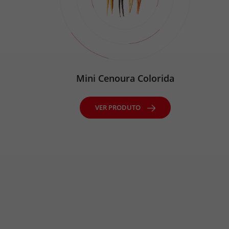
uncho
Mini Cenoura Colorida
Mini 
UTO
VER PRODUTO