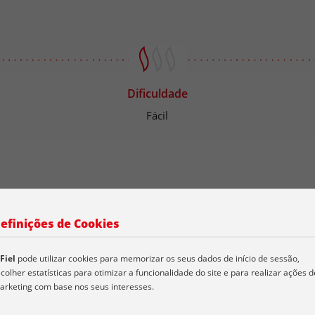
Dificuldade
Fácil
efinições de Cookies
Modo de Preparação
Fiel
pode utilizar cookies para memorizar os seus dados de início de sessão,
colher estatísticas para otimizar a funcionalidade do site e para realizar ações d
Modo de preparação - Tempero e caldo para vapor
arketing com base nos seus interesses.