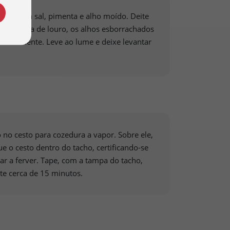
mão com sal, pimenta e alho moído. Deite
e a folha de louro, os alhos esborrachados
sseiramente. Leve ao lume e deixe levantar
 no cesto para cozedura a vapor. Sobre ele,
e o cesto dentro do tacho, certificando-se
ar a ferver. Tape, com a tampa do tacho,
te cerca de 15 minutos.