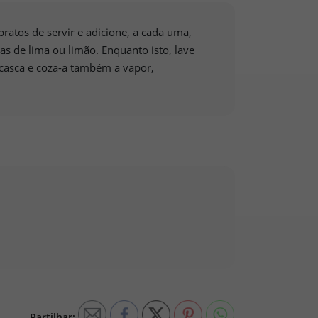
pratos de servir e adicione, a cada uma,
s de lima ou limão. Enquanto isto, lave
 casca e coza-a também a vapor,
Mini Cenoura Colorida
Mini Cenoura com R
VER PRODUTO
VER PRODUTO
Partilhar: