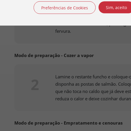
Sim, aceito
Preferências de Cookies
Comece por tempere as postas de sal
1
um pouco de água num tacho, junte-lh
e uma unidade de funcho, picado gro
fervura.
Modo de preparação - Cozer a vapor
Lamine o restante funcho e coloque-o
2
disponha as postas de salmão. Coloqu
que não toca no caldo que já deve est
reduza o calor e deixe cozinhar duran
Modo de preparação - Empratamento e cenouras