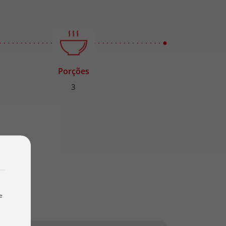
Porções
3
e