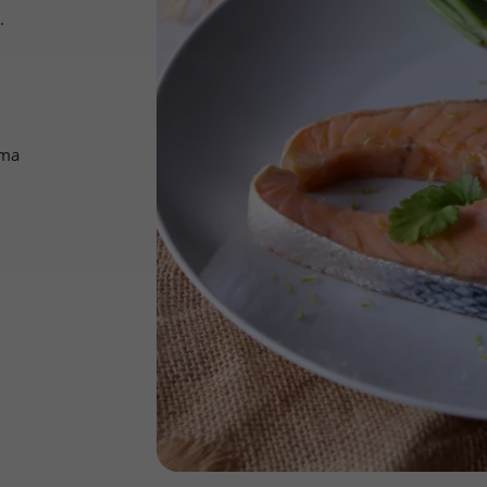
.
uma