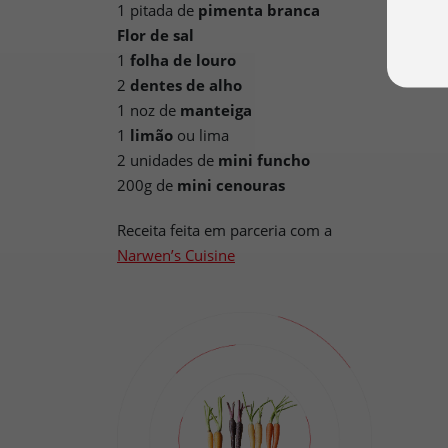
1 pitada de
pimenta branca
Flor de sal
1
folha de louro
2
dentes de alho
1 noz de
manteiga
1
limão
ou lima
2 unidades de
mini funcho
200g de
mini cenouras
Receita feita em parceria com a
Narwen’s Cuisine