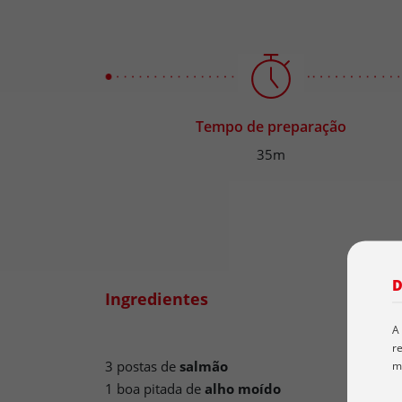
Tempo de preparação
35m
D
Ingredientes
A
re
3 postas de
salmão
m
1 boa pitada de
alho moído