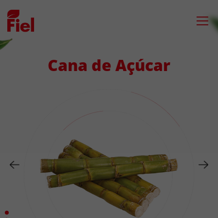
Saltar
para
o
conteúdo
Cana de Açúcar